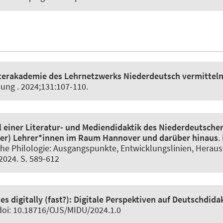
nterakademie des Lehrnetzwerks Niederdeutsch vermittel
chung
. 2024;131:107-110.
 einer Literatur- und Mediendidaktik des Niederdeutsche
der) Lehrer*innen im Raum Hannover und darüber hinaus
.
che Philologie: Ausgangspunkte, Entwicklungslinien, Herausf
 2024. S. 589-612
es digitally (fast?):
Digitale Perspektiven auf Deutschdida
. doi: 10.18716/OJS/MIDU/2024.1.0