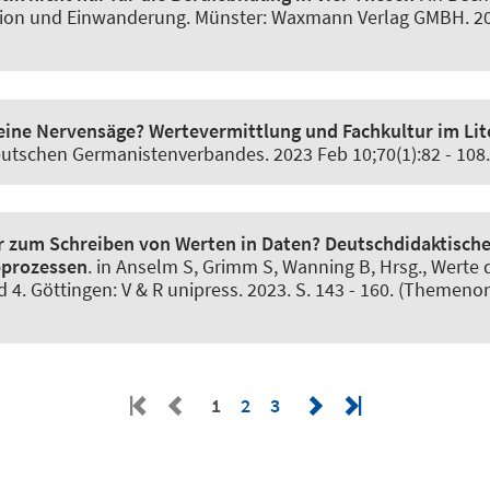
tion und Einwanderung. Münster: Waxmann Verlag GMBH. 2023
eine Nervensäge?
Wertevermittlung und Fachkultur im Lite
Deutschen Germanistenverbandes
. 2023 Feb 10;70(1):82 - 10
er zum Schreiben von Werten in Daten?
Deutschdidaktische
bprozessen
. in Anselm S, Grimm S, Wanning B, Hrsg., Werte d
. Göttingen: V & R unipress. 2023. S. 143 - 160. (Themenorie
1
2
3