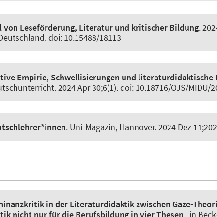
l von Leseförderung, Literatur und kritischer Bildung
. 20
Deutschland. doi: 10.15488/18113
tive Empirie, Schwellisierungen und literaturdidaktische 
tschunterricht
. 2024 Apr 30;6(1). doi: 10.18716/OJS/MIDU/2
tschlehrer*innen
.
Uni-Magazin, Hannover
. 2024 Dez 11;202
inanzkritik in der Literaturdidaktik zwischen Gaze-Theori
k nicht nur für die Berufsbildung in vier Thesen
. in Bec