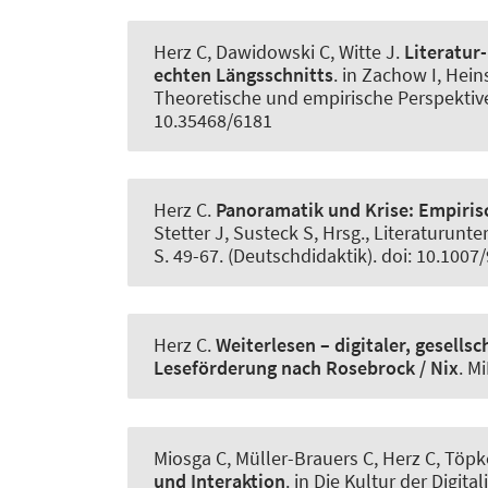
Herz C
, Dawidowski C, Witte J.
Literatur
echten Längsschnitts
. in Zachow I, Hei
Theoretische und empirische Perspektiven
10.35468/6181
Herz C
.
Panoramatik und Krise:
Empirisc
Stetter J, Susteck S, Hrsg., Literaturunt
S. 49-67. (Deutschdidaktik). doi: 10.100
Herz C
.
Weiterlesen – digitaler, gesell
Leseförderung nach Rosebrock / Nix
.
Mi
Miosga C
, Müller-Brauers C
, Herz C
, Töp
und Interaktion
. in Die Kultur der Digit