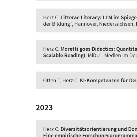
Herz C
.
Litterae Literacy: LLM im Spiege
der Bildung”, Hannover, Niedersachsen, 
Herz C
.
Moretti goes Didactics:
Quantita
Scalable Reading)
.
MiDU - Medien im Deu
Otten T
, Herz C
.
KI-Kompetenzen für Deu
2023
Herz C
.
Diversitätsorientierung und Dom
Eine empirische Forschungsprogrammati