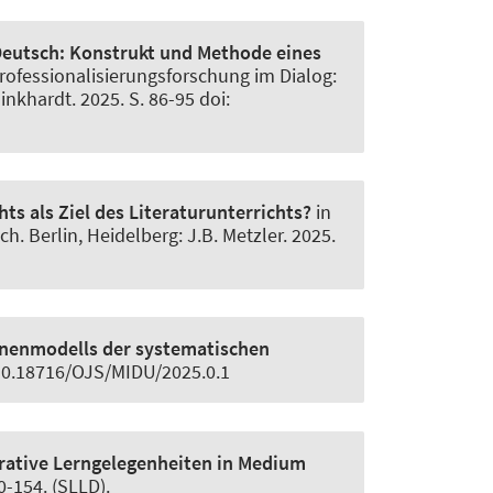
Deutsch:
Konstrukt und Methode eines
Professionalisierungsforschung im Dialog:
nkhardt. 2025. S. 86-95 doi:
ts als Ziel des Literaturunterrichts?
in
h. Berlin, Heidelberg: J.B. Metzler. 2025.
benenmodells der systematischen
: 10.18716/OJS/MIDU/2025.0.1
rative Lerngelegenheiten in Medium
0-154. (SLLD).