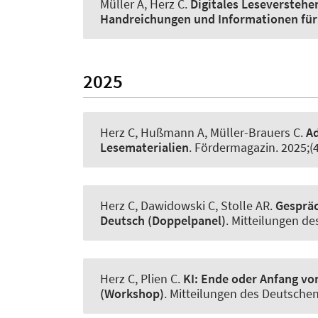
Müller A
, Herz C
.
Digitales Leseverstehe
Handreichungen und Informationen für
2025
Herz C
, Hußmann A
, Müller-Brauers C
.
Ad
Lesematerialien
.
Fördermagazin
. 2025;(
Herz C
, Dawidowski C, Stolle AR.
Gespräc
Deutsch (Doppelpanel)
.
Mitteilungen d
Herz C
, Plien C.
KI: Ende oder Anfang vo
(Workshop)
.
Mitteilungen des Deutsche