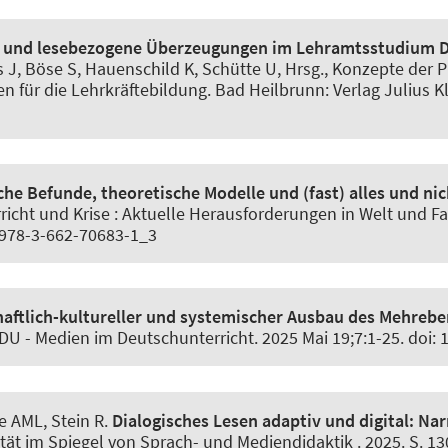
- und lesebezogene Überzeugungen im Lehramtsstudium 
ns J, Böse S, Hauenschild K, Schütte U, Hrsg., Konzepte der 
 für die Lehrkräftebildung. Bad Heilbrunn: Verlag Julius Kli
he Befunde, theoretische Modelle und (fast) alles und nich
erricht und Krise : Aktuelle Herausforderungen in Welt und Fac
7/978-3-662-70683-1_3
schaftlich-kultureller und systemischer Ausbau des Mehre
DU - Medien im Deutschunterricht
. 2025 Mai 19;7:1-25. doi
ke AML
, Stein R
.
Dialogisches Lesen adaptiv und digital:
Nar
alität im Spiegel von Sprach- und Mediendidaktik . 2025. S. 13