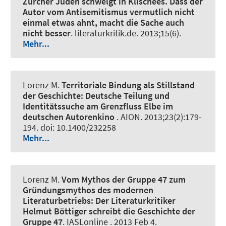
Zürcher Juden schwelgt in Klischees. Dass der
Autor vom Antisemitismus vermutlich nicht
einmal etwas ahnt, macht die Sache auch
nicht besser
.
literaturkritik.de
. 2013;15(6).
Mehr...
Lorenz M
.
Territoriale Bindung als Stillstand
der Geschichte:
Deutsche Teilung und
Identitätssuche am Grenzfluss Elbe im
deutschen Autorenkino
.
AION
. 2013;23(2):179-
194. doi: 10.1400/232258
Mehr...
Lorenz M
.
Vom Mythos der Gruppe 47 zum
Gründungsmythos des modernen
Literaturbetriebs:
Der Literaturkritiker
Helmut Böttiger schreibt die Geschichte der
Gruppe 47
.
IASLonline
. 2013 Feb 4.