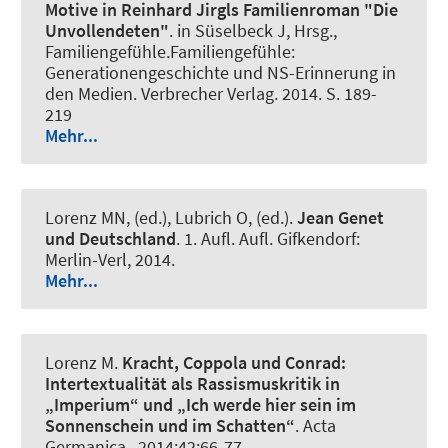
Motive in Reinhard Jirgls Familienroman "Die
Unvollendeten"
. in Süselbeck J, Hrsg.,
Familiengefühle.Familiengefühle:
Generationengeschichte und NS-Erinnerung in
den Medien. Verbrecher Verlag. 2014. S. 189-
219
Mehr...
Lorenz MN, (ed.)
, Lubrich O, (ed.).
Jean Genet
und Deutschland
. 1. Aufl. Aufl. Gifkendorf:
Merlin-Verl, 2014.
Mehr...
Lorenz M
.
Kracht, Coppola und Conrad:
Intertextualität als Rassismuskritik in
„Imperium“ und „Ich werde hier sein im
Sonnenschein und im Schatten“
.
Acta
Germanica
. 2014;42:66-77.