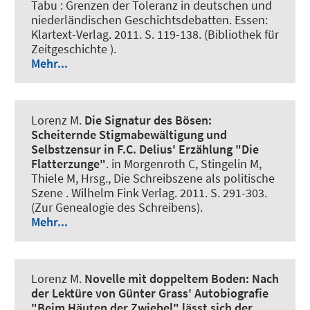
Tabu : Grenzen der Toleranz in deutschen und
niederländischen Geschichtsdebatten. Essen:
Klartext-Verlag. 2011. S. 119-138. (Bibliothek für
Zeitgeschichte ).
Mehr...
Lorenz M
.
Die Signatur des Bösen:
Scheiternde Stigmabewältigung und
Selbstzensur in F.C. Delius' Erzählung "Die
Flatterzunge"
. in Morgenroth C, Stingelin M,
Thiele M, Hrsg., Die Schreibszene als politische
Szene . Wilhelm Fink Verlag. 2011. S. 291-303.
(Zur Genealogie des Schreibens).
Mehr...
Lorenz M
.
Novelle mit doppeltem Boden:
Nach
der Lektüre von Günter Grass' Autobiografie
"Beim Häuten der Zwiebel" lässt sich der