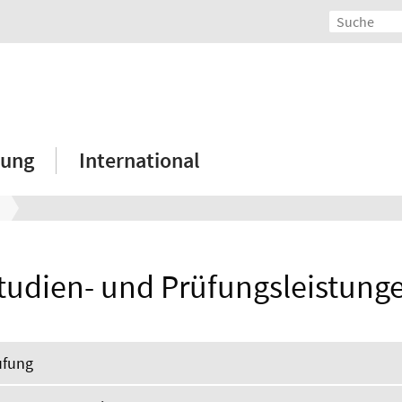
hung
International
udien- und Prüfungsleistung
ufung