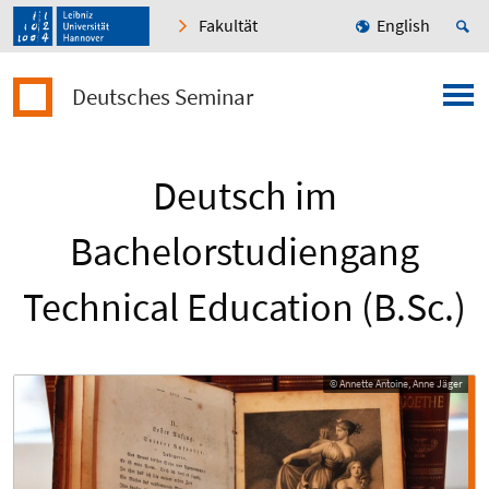
Fakultät
English
Deutsches Seminar
Deutsch im
Bachelorstudiengang
Technical Education (B.Sc.)
© Annette Antoine, Anne Jäger
© Annette Antoine, Anne Jäger