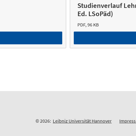
Studienverlauf Leh
Ed. LSoPäd)
PDF, 96 KB
© 2026:
Leibniz Universität Hannover
Impres