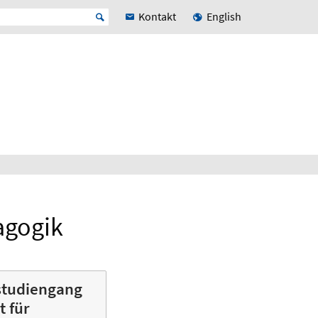
Kontakt
English
agogik
studiengang
 für